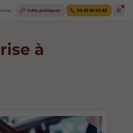
-nous
Infos pratiques
05 53 55 03 83
rise à