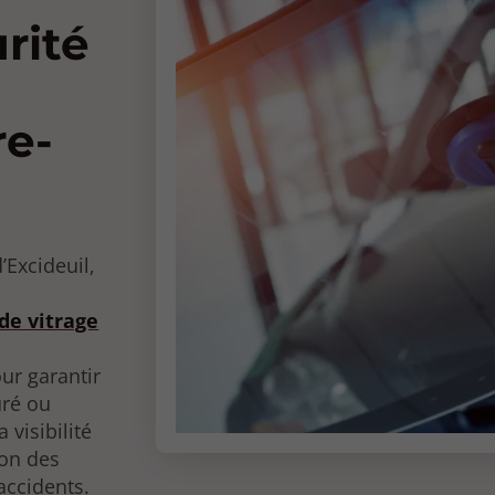
rité
re-
’Excideuil,
 de vitrage
our garantir
uré ou
visibilité
ion des
accidents.