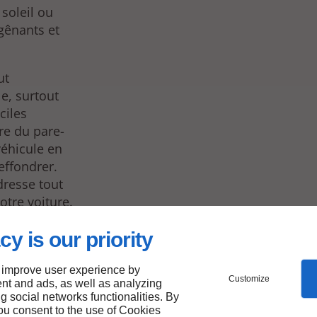
 soleil ou
 gênants et
ut
e, surtout
ciles
re du pare-
véhicule en
effondrer.
adresse tout
otre voiture.
cy is our priority
 bon
 improve user experience by
Customize
nt and ads, as well as analyzing
lleur
ng social networks functionalities. By
you consent to the use of Cookies