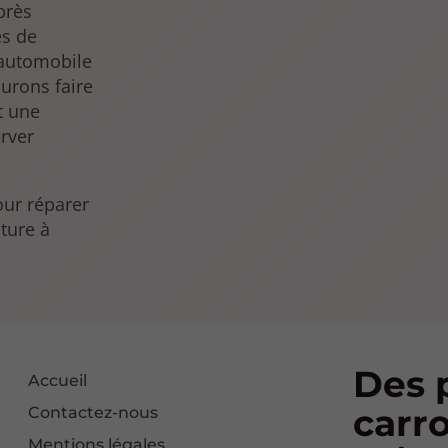
près
es de
 automobile
urons faire
t une
rver
our réparer
iture à
Des 
Accueil
carro
Contactez-nous
Mentions légales